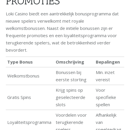
PROMOTIES
Loki Casino biedt een aantrekkelijk bonusprogramma dat
nieuwe spelers verwelkomt met royale
welkomstbonussen. Naast de initiële bonussen zijn er
frequente promoties en een loyaliteitsprogramma voor
terugkerende spelers, wat de betrokkenheid verder
bevordert.
Type Bonus
Omschrijving
Bepalingen
Bonussen bij
Min. inzet
Welkomstbonus
eerste storting
vereist
Krijg spins op
Voor
Gratis Spins
geselecteerde
specifieke
slots
spellen
Voordelen voor
Afhankelijk
Loyaliteitsprogramma
terugkerende
van
spelers
speelgedrag