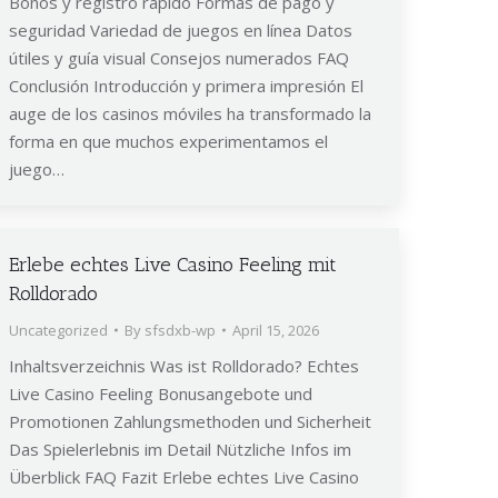
Bonos y registro rápido Formas de pago y
seguridad Variedad de juegos en línea Datos
útiles y guía visual Consejos numerados FAQ
Conclusión Introducción y primera impresión El
auge de los casinos móviles ha transformado la
forma en que muchos experimentamos el
juego…
Erlebe echtes Live Casino Feeling mit
Rolldorado
Uncategorized
By
sfsdxb-wp
April 15, 2026
Inhaltsverzeichnis Was ist Rolldorado? Echtes
Live Casino Feeling Bonusangebote und
Promotionen Zahlungsmethoden und Sicherheit
Das Spielerlebnis im Detail Nützliche Infos im
Überblick FAQ Fazit Erlebe echtes Live Casino