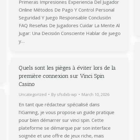
Primeras Impresiones Experiencia Del Jugador
Online Métodos De Pago Y Control Personal
Seguridad Y Juego Responsable Conclusión
FAQ Reseñas De Jugadores Cuidar La Mente Al
Jugar: Una Decisión Consciente Hablar de juego
y…
Quels sont les pièges à éviter lors de la
première connexion sur Vinci Spin
Casino
Uncategorized
By
sfsdxb-wp
March 10, 2026
En tant que rédacteur spécialisé dans
l’iGaming, je vous propose un guide pratique
pour bien démarrer sur vinci spin. Cette
plateforme se démarque par son interface
soignée et une offre de jeux riche, mais