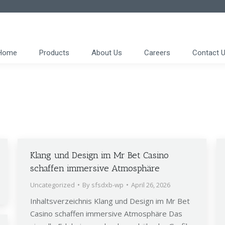
Home
Products
About Us
Careers
Contact 
Klang und Design im Mr Bet Casino
schaffen immersive Atmosphäre
Uncategorized
By
sfsdxb-wp
April 26, 2026
Inhaltsverzeichnis Klang und Design im Mr Bet
Casino schaffen immersive Atmosphäre Das