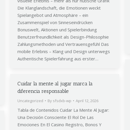
visuelle Erlebnis – mehr als nur hübsche Grafik
Die Klanglandschaft, die Emotionen weckt
Spielangebot und Atmosphäre – ein
Zusammenspiel von Sinneseindrücken
Bonuswelt, Aktionen und Spielerbindung
Benutzerfreundlichkeit als Design-Philosophie
Zahlungsmethoden und Vertrauensgefühl Das
mobile Erlebnis – Klang und Design unterwegs
Authentische Spielerfahrung aus erster…
Cuidar la mente al jugar marca la
diferencia responsable
Uncategorized
By
sfsdxb-wp
April 12, 2026
Tabla de Contenidos Cuidar La Mente Al Jugar:
Una Decisión Consciente El Rol De Las
Emociones En El Casino Registro, Bonos Y