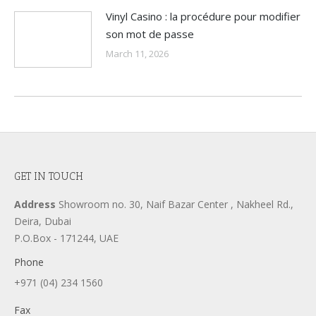
Vinyl Casino : la procédure pour modifier
son mot de passe
March 11, 2026
GET IN TOUCH
Address
Showroom no. 30, Naif Bazar Center , Nakheel Rd.,
Deira, Dubai
P.O.Box - 171244, UAE
Phone
+971 (04) 234 1560
Fax