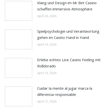
Klang und Design im Mr Bet Casino
schaffen immersive Atmosphäre
April 26, 2026
Spielpsychologie und Verantwortung
gehen im Casino Hand in Hand
April 16, 2026
Erlebe echtes Live Casino Feeling mit
Rolldorado
April 15, 2026
Cuidar la mente al jugar marca la
diferencia responsable
April 12, 2026