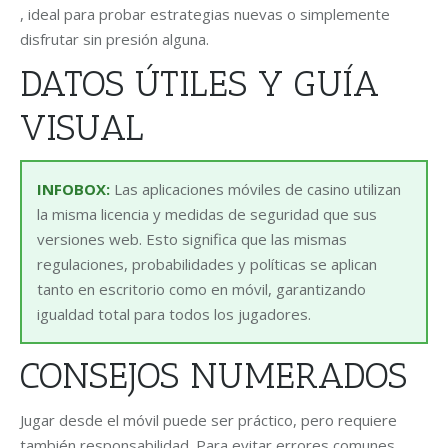
, ideal para probar estrategias nuevas o simplemente
disfrutar sin presión alguna.
DATOS ÚTILES Y GUÍA
VISUAL
INFOBOX:
Las aplicaciones móviles de casino utilizan
la misma licencia y medidas de seguridad que sus
versiones web. Esto significa que las mismas
regulaciones, probabilidades y políticas se aplican
tanto en escritorio como en móvil, garantizando
igualdad total para todos los jugadores.
CONSEJOS NUMERADOS
Jugar desde el móvil puede ser práctico, pero requiere
también responsabilidad. Para evitar errores comunes,