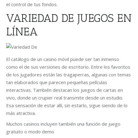
el control de tus fondos.
VARIEDAD DE JUEGOS EN
LÍNEA
El catálogo de un casino móvil puede ser tan inmenso
como el de sus versiones de escritorio. Entre los favoritos
de los jugadores están las tragaperras, algunas con temas
tan elaborados que parecen pequeñas películas
interactivas. También destacan los juegos de cartas en
vivo, donde un crupier real transmite desde un estudio.
Esa sensación de estar allí, sin estarlo, sigue siendo de lo
más atractiva.
Muchos casinos incluyen también una función de juego
gratuito o modo demo