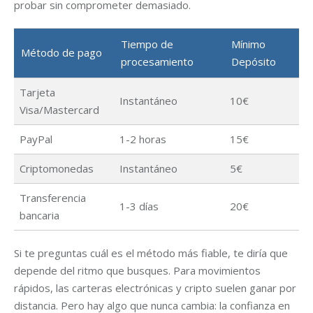
probar sin comprometer demasiado.
Tiempo de
Mínimo
Método de pago
procesamiento
Depósito
Tarjeta
Instantáneo
10€
Visa/Mastercard
PayPal
1-2 horas
15€
Criptomonedas
Instantáneo
5€
Transferencia
1-3 días
20€
bancaria
Si te preguntas cuál es el método más fiable, te diría que
depende del ritmo que busques. Para movimientos
rápidos, las carteras electrónicas y cripto suelen ganar por
distancia. Pero hay algo que nunca cambia: la confianza en