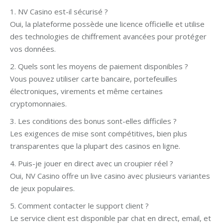
1. NV Casino est-il sécurisé ?
Oui, la plateforme possède une licence officielle et utilise
des technologies de chiffrement avancées pour protéger
vos données.
2. Quels sont les moyens de paiement disponibles ?
Vous pouvez utiliser carte bancaire, portefeuilles
électroniques, virements et même certaines
cryptomonnaies.
3. Les conditions des bonus sont-elles difficiles ?
Les exigences de mise sont compétitives, bien plus
transparentes que la plupart des casinos en ligne.
4. Puis-je jouer en direct avec un croupier réel ?
Oui, NV Casino offre un live casino avec plusieurs variantes
de jeux populaires.
5. Comment contacter le support client ?
Le service client est disponible par chat en direct, email, et