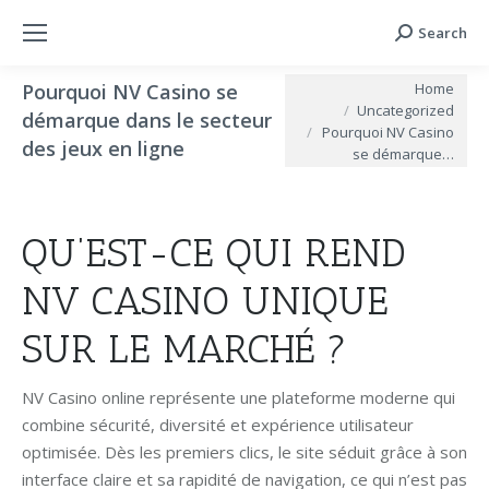
Search
Search:
You are here:
Home
Pourquoi NV Casino se
Uncategorized
démarque dans le secteur
Pourquoi NV Casino
des jeux en ligne
se démarque…
QU’EST-CE QUI REND
NV CASINO UNIQUE
SUR LE MARCHÉ ?
NV Casino online représente une plateforme moderne qui
combine sécurité, diversité et expérience utilisateur
optimisée. Dès les premiers clics, le site séduit grâce à son
interface claire et sa rapidité de navigation, ce qui n’est pas