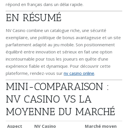
répond en français dans un délai rapide.
EN RÉSUMÉ
NV Casino combine un catalogue riche, une sécurité
exemplaire, une politique de bonus avantageuse et un site
parfaitement adapté au jeu mobile. Son positionnement
équilibré entre innovation et sérieux en fait une option
incontournable pour tous les joueurs en quête d’une
expérience fiable et dynamique. Pour découvrir cette
plateforme, rendez-vous sur
nv casino online
.
MINI-COMPARAISON :
NV CASINO VS LA
MOYENNE DU MARCHÉ
Aspect
NV Casino
Marché moyen