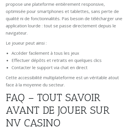
propose une plateforme entièrement responsive,
optimisée pour smartphones et tablettes, sans perte de
qualité ni de fonctionnalités. Pas besoin de télécharger une
application lourde : tout se passe directement depuis le
navigateur.
Le joueur peut ainsi :
Accéder facilement à tous les jeux
Effectuer dépôts et retraits en quelques clics
Contacter le support via chat en direct
Cette accessibilité multiplateforme est un véritable atout
face à la moyenne du secteur.
FAQ – TOUT SAVOIR
AVANT DE JOUER SUR
NV CASINO