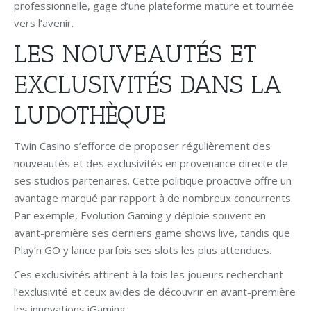
professionnelle, gage d’une plateforme mature et tournée
vers l’avenir.
LES NOUVEAUTÉS ET
EXCLUSIVITÉS DANS LA
LUDOTHÈQUE
Twin Casino s’efforce de proposer régulièrement des
nouveautés et des exclusivités en provenance directe de
ses studios partenaires. Cette politique proactive offre un
avantage marqué par rapport à de nombreux concurrents.
Par exemple, Evolution Gaming y déploie souvent en
avant-première ses derniers game shows live, tandis que
Play’n GO y lance parfois ses slots les plus attendues.
Ces exclusivités attirent à la fois les joueurs recherchant
l’exclusivité et ceux avides de découvrir en avant-première
les innovations iGaming.