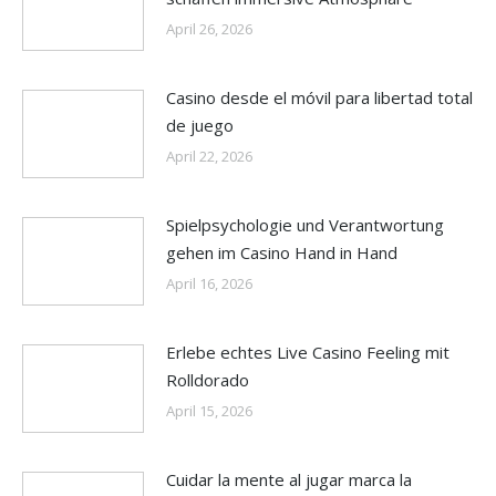
April 26, 2026
Casino desde el móvil para libertad total
de juego
April 22, 2026
Spielpsychologie und Verantwortung
gehen im Casino Hand in Hand
April 16, 2026
Erlebe echtes Live Casino Feeling mit
Rolldorado
April 15, 2026
Cuidar la mente al jugar marca la