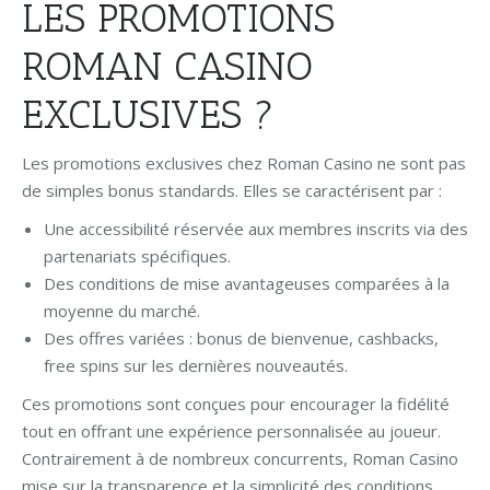
LES PROMOTIONS
ROMAN CASINO
EXCLUSIVES ?
Les promotions exclusives chez Roman Casino ne sont pas
de simples bonus standards. Elles se caractérisent par :
Une accessibilité réservée aux membres inscrits via des
partenariats spécifiques.
Des conditions de mise avantageuses comparées à la
moyenne du marché.
Des offres variées : bonus de bienvenue, cashbacks,
free spins sur les dernières nouveautés.
Ces promotions sont conçues pour encourager la fidélité
tout en offrant une expérience personnalisée au joueur.
Contrairement à de nombreux concurrents, Roman Casino
mise sur la transparence et la simplicité des conditions,