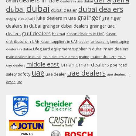
dealers in uae
oman
dealers in uae dubai
window
dubai
dubai
dubai dealers
dubai dealer
grainger
Fluke dealers in uae
grainger
edging
electrical
dealers in dubai
grainger dubai dealers
grainger uae
gulf dealers
dealers
hazmat
Kason dealers in UAE
Kason
distributors in UAE
Kason suppliers in UAE
ladder
landscaping
landscaping
main dealers
Lifeguard equipment supplier in dubai
dealers in dubai
maine dealers
main dealers in dubai
main dealers in oman
maine
main
middle east
oman
oman dealers
ppe
road
uae dealers
uae
uae dealers
safety
uae dealer
safety
uae dealers in
oman
use