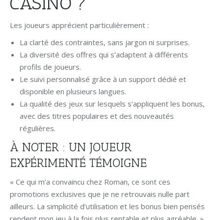
CASINO ?
Les joueurs apprécient particulièrement :
La clarté des contraintes, sans jargon ni surprises.
La diversité des offres qui s’adaptent à différents
profils de joueurs.
Le suivi personnalisé grâce à un support dédié et
disponible en plusieurs langues.
La qualité des jeux sur lesquels s’appliquent les bonus,
avec des titres populaires et des nouveautés
régulières.
À NOTER : UN JOUEUR
EXPÉRIMENTÉ TÉMOIGNE
« Ce qui m’a convaincu chez Roman, ce sont ces
promotions exclusives que je ne retrouvais nulle part
ailleurs. La simplicité d’utilisation et les bonus bien pensés
rendent mon jeu à la fois plus rentable et plus agréable. »