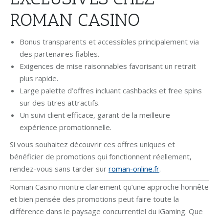
ROMAN CASINO
Bonus transparents et accessibles principalement via
des partenaires fiables.
Exigences de mise raisonnables favorisant un retrait
plus rapide.
Large palette d’offres incluant cashbacks et free spins
sur des titres attractifs.
Un suivi client efficace, garant de la meilleure
expérience promotionnelle.
Si vous souhaitez découvrir ces offres uniques et
bénéficier de promotions qui fonctionnent réellement,
rendez-vous sans tarder sur
roman-online.fr
.
Roman Casino montre clairement qu’une approche honnête
et bien pensée des promotions peut faire toute la
différence dans le paysage concurrentiel du iGaming. Que