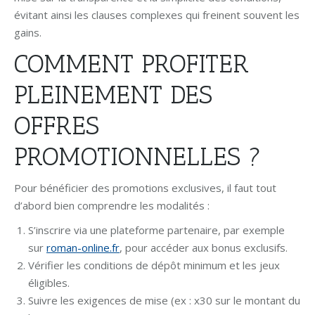
évitant ainsi les clauses complexes qui freinent souvent les
gains.
COMMENT PROFITER
PLEINEMENT DES
OFFRES
PROMOTIONNELLES ?
Pour bénéficier des promotions exclusives, il faut tout
d’abord bien comprendre les modalités :
S’inscrire via une plateforme partenaire, par exemple
sur
roman-online.fr
, pour accéder aux bonus exclusifs.
Vérifier les conditions de dépôt minimum et les jeux
éligibles.
Suivre les exigences de mise (ex : x30 sur le montant du