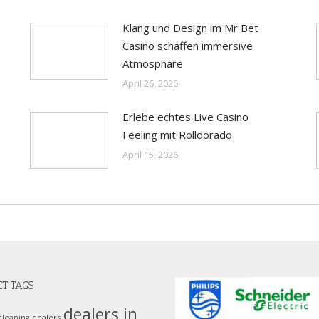
Klang und Design im Mr Bet
Casino schaffen immersive
Atmosphäre
April 26, 2026
Erlebe echtes Live Casino
Feeling mit Rolldorado
April 15, 2026
T TAGS
dealers in
dealers
cleaning