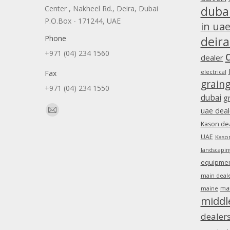
duba
Center , Nakheel Rd., Deira, Dubai
P.O.Box - 171244, UAE
in ua
Phone
deira
+971 (04) 234 1560
dealer
Fax
electrical
grain
+971 (04) 234 1550
dubai
g
Find us on:
uae deal
Mail
Kason dea
page
UAE
Kason
opens
landscapin
in
equipment
new
main deale
window
ma
maine
middl
dealer