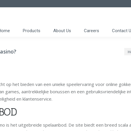
Home
Products
About Us
Careers
Contact 
Casino?
You
H
icht op het bieden van een unieke speelervaring voor online gokk
n games, aantrekkelijke bonussen en een gebruiksvriendelijke inte
ligheid en klantenservice.
BOD
o is het uitgebreide spelaanbod. De site biedt een breed scala a