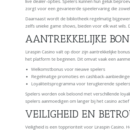
live dealer-opties. Spelers kunnen hun geluk beproe
zorgt voor een gevarieerde speelervaring die zowel
Daarnaast wordt de bibliotheek regelmatig bijgewer
zelfs unieke game shows, bieden voor elk wat wils. D
AANTREKKELIJKE BO
Liraspin Casino valt op door zijn aantrekkelijke 
het platform te beginnen. Dit omvat vaak een aanme
Welkomstbonus voor nieuwe spelers
Regelmatige promoties en cashback-aanbiedinge
Loyaliteitsprogramma voor terugkerende speler
Spelers worden ook beloond met verschillende loyal
spelers aanmoedigen om langer bij het casino actief t
VEILIGHEID EN BET
Veiligheid is een topprioriteit voor Liraspin Casino