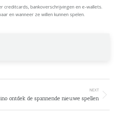
 creditcards, bankoverschrijvingen en e-wallets.
waar en wanneer ze willen kunnen spelen.
NEXT
ino ontdek de spannende nieuwe spellen