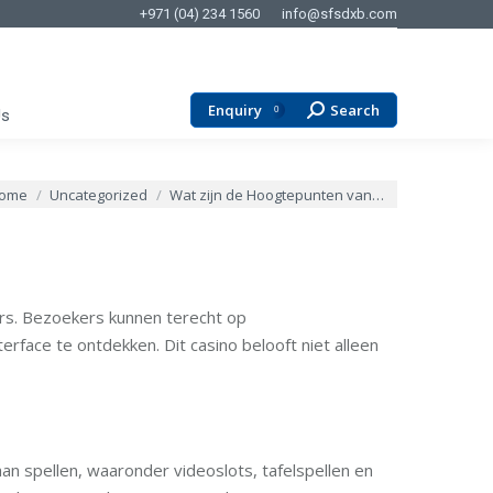
+971 (04) 234 1560
info@sfsdxb.com
Enquiry
Search
Search:
0
Us
 are here:
ome
Uncategorized
Wat zijn de Hoogtepunten van…
ers. Bezoekers kunnen terecht op
rface te ontdekken. Dit casino belooft niet alleen
an spellen, waaronder videoslots, tafelspellen en