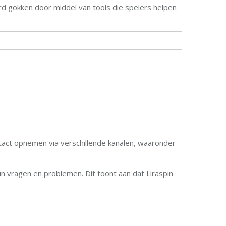
d gokken door middel van tools die spelers helpen
ntact opnemen via verschillende kanalen, waaronder
n vragen en problemen. Dit toont aan dat Liraspin