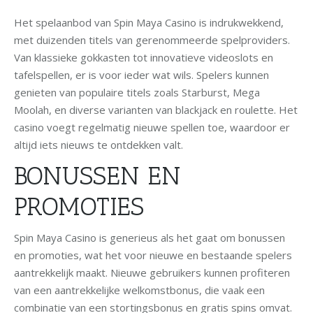
Het spelaanbod van Spin Maya Casino is indrukwekkend,
met duizenden titels van gerenommeerde spelproviders.
Van klassieke gokkasten tot innovatieve videoslots en
tafelspellen, er is voor ieder wat wils. Spelers kunnen
genieten van populaire titels zoals Starburst, Mega
Moolah, en diverse varianten van blackjack en roulette. Het
casino voegt regelmatig nieuwe spellen toe, waardoor er
altijd iets nieuws te ontdekken valt.
BONUSSEN EN
PROMOTIES
Spin Maya Casino is generieus als het gaat om bonussen
en promoties, wat het voor nieuwe en bestaande spelers
aantrekkelijk maakt. Nieuwe gebruikers kunnen profiteren
van een aantrekkelijke welkomstbonus, die vaak een
combinatie van een stortingsbonus en gratis spins omvat.